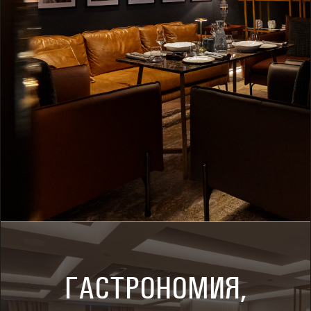
Г
А
С
Т
Р
О
Н
О
М
И
Я
,