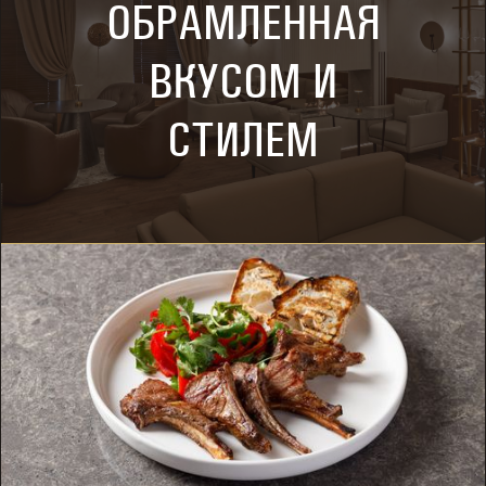
О
Б
Р
А
М
Л
Е
Н
Н
А
Я
В
К
У
С
О
М
И
С
Т
И
Л
Е
М