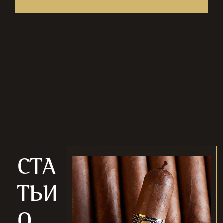
С
Т
А
Т
Ь
И
О