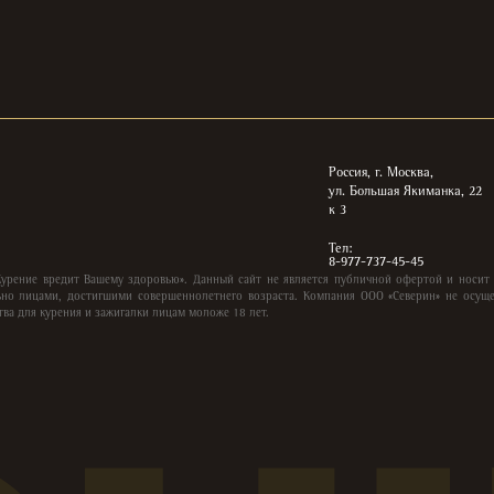
Россия, г. Москва,
ул. Большая Якиманка, 22
к 3
Тел:
8-977-737-45-45
Курение вредит Вашему здоровью». Данный сайт не является публичной офертой и носит
но лицами, достигшими совершеннолетнего возраста. Компания ООО «Северин» не осуще
тва для курения и зажигалки лицам моложе 18 лет.