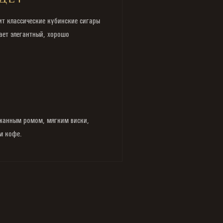
ДЕТ
ит классические кубинские сигары
ает элегантный, хорошо
ржанным ромом, мягким виски,
м кофе.