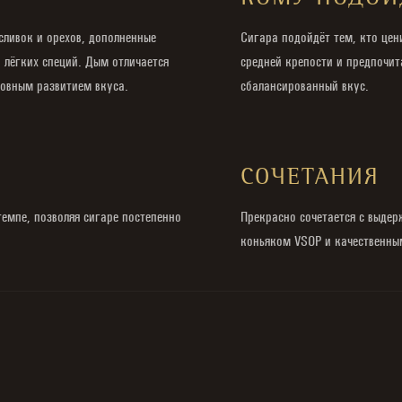
КОМУ ПОДОЙ
сливок и орехов, дополненные
Сигара подойдёт тем, кто цен
 лёгких специй. Дым отличается
средней крепости и предпочит
овным развитием вкуса.
сбалансированный вкус.
И
СОЧЕТАНИЯ
емпе, позволяя сигаре постепенно
Прекрасно сочетается с выде
коньяком VSOP и качественны