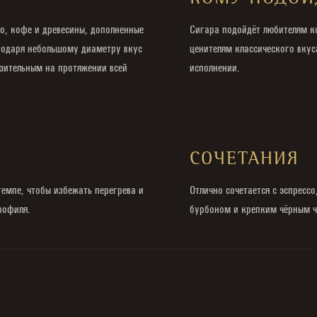
КОМУ ПОДОЙ
о, кофе и древесины, дополненные
Сигара подойдёт любителям к
агодаря небольшому диаметру вкус
ценителям классического вкус
зительным на протяжении всей
исполнении.
И
СОЧЕТАНИЯ
емпе, чтобы избежать перегрева и
Отлично сочетается с эспресс
рофиля.
бурбоном и крепким чёрным ч