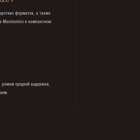
ДЕТ
оротких форматов, а также
а Montecristo в компактном
о, ромом средней выдержки,
аем.