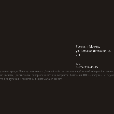
Россия, г. Москва,
ул. Большая Якиманка, 22
к 3
Тел:
8-977-737-45-45
Курение вредит Вашему здоровью». Данный сайт не является публичной офертой и носит
но лицами, достигшими совершеннолетнего возраста. Компания ООО «Северин» не осуще
тва для курения и зажигалки лицам моложе 18 лет.