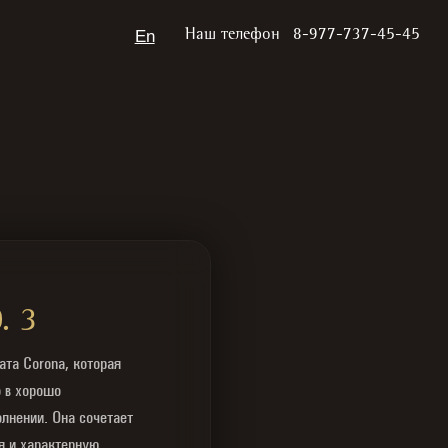
En
Наш телефон
8-977-737-45-45
. 3
та Corona, которая
 в хорошо
лнении. Она сочетает
я и характерную