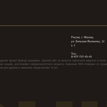
Россия, г. Москва,
ул. Большая Якиманка, 22
к 3
Тел:
8-977-737-45-45
Курение вредит Вашему здоровью». Данный сайт не является публичной офертой и носит
но лицами, достигшими совершеннолетнего возраста. Компания ООО «Северин» не осуще
тва для курения и зажигалки лицам моложе 18 лет.