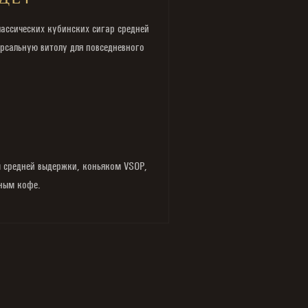
ДЕТ
ассических кубинских сигар средней
рсальную витолу для повседневного
м средней выдержки, коньяком VSOP,
ным кофе.