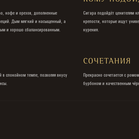
КОМУ ПОДОЙ
о, кофе и орехов, дополненные
Сигара подойдёт ценителям кл
специй. Дым мягкий и насыщенный, а
крепости, которые ищут униве
ным и хорошо сбалансированным.
курения.
И
СОЧЕТАНИЯ
 в спокойном темпе, позволяя вкусу
Прекрасно сочетается с ромо
нсы.
бурбоном и качественным чёр