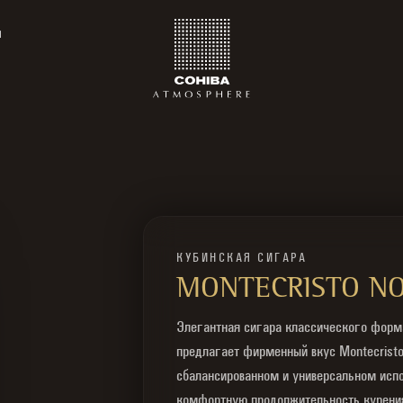
ы
КУБИНСКАЯ СИГАРА
MONTECRISTO NO
Элегантная сигара классического форма
предлагает фирменный вкус Montecristo
сбалансированном и универсальном испо
комфортную продолжительность курени