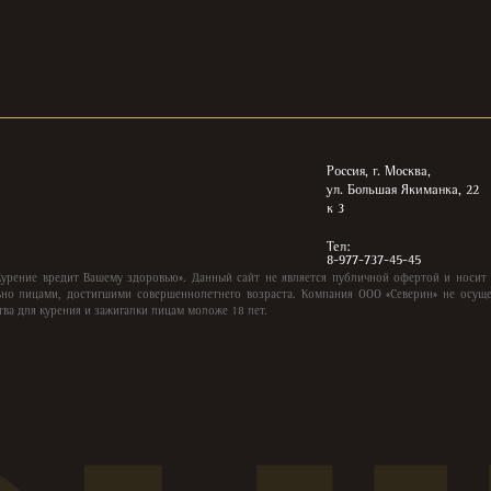
Россия, г. Москва,
ул. Большая Якиманка, 22
к 3
Тел:
8-977-737-45-45
Курение вредит Вашему здоровью». Данный сайт не является публичной офертой и носит
но лицами, достигшими совершеннолетнего возраста. Компания ООО «Северин» не осуще
тва для курения и зажигалки лицам моложе 18 лет.