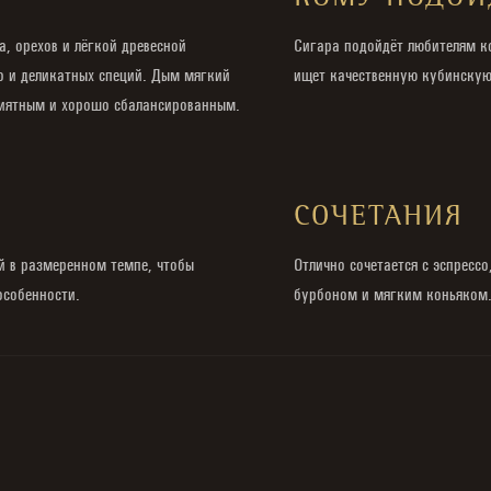
КОМУ ПОДОЙ
а, орехов и лёгкой древесной
Сигара подойдёт любителям ко
о и деликатных специй. Дым мягкий
ищет качественную кубинскую 
приятным и хорошо сбалансированным.
И
СОЧЕТАНИЯ
й в размеренном темпе, чтобы
Отлично сочетается с эспресс
особенности.
бурбоном и мягким коньяком