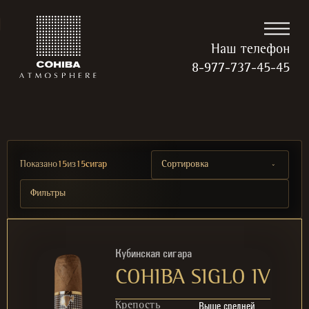
Наш телефон
8-977-737-45-45
Показано
15
из
15
сигар
Сортировка
Фильтры
Кубинская сигара
COHIBA SIGLO IV
Выше средней
Крепость